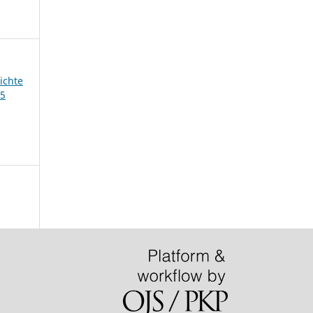
ichte
45