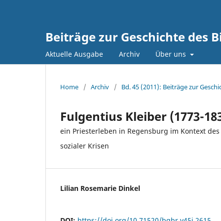
Beiträge zur Geschichte des 
Aktuelle Ausgabe
Archiv
Über uns
Home
/
Archiv
/
Bd. 45 (2011): Beiträge zur Gesc
Fulgentius Kleiber (1773-18
ein Priesterleben in Regensburg im Kontext de
sozialer Krisen
Lilian Rosemarie Dinkel
DOI:
https://doi.org/10.71520/bgbr.v45i.2615