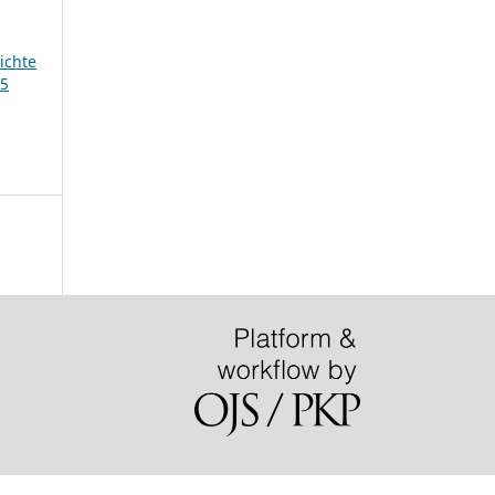
ichte
45