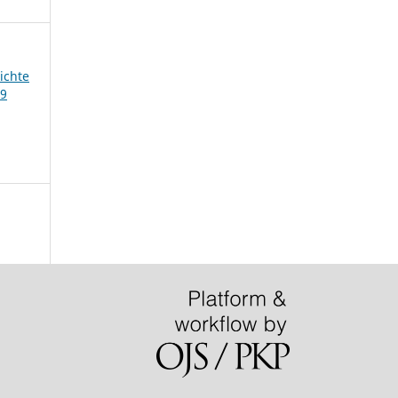
ichte
39