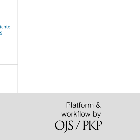
ichte
39