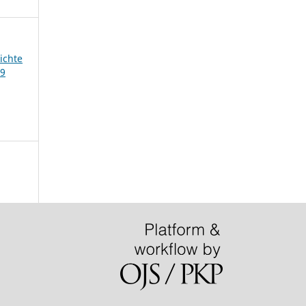
ichte
39